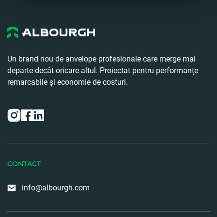
Porrettana Gomme
Via Casteldebole, 8/3 40132 BOLOGNA Italia
Porrettana Gomme
Un brand nou de anvelope profesionale care merge mai
Via Diego Guicciardi, 2 23020 PIATEDA Italia
departe decât oricare altul. Proiectat pentru performanțe
remarcabile și economie de costuri.
Pneumatici Valtellina
Via Diego Guicciardi, 2 23020 PIATEDA Italia
SPOLETO PNEUMATICI SRL
Via dei Mestieri, 97/99 6049 SPOLETO Italia
CONTACT
Carnia Pneus
Via Torre Picotta, 66 33028 TOLMEZZO Italia
info@albourgh.com
Carloni Pneumatici