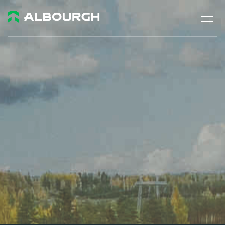
DESPRE NOI
PRESĂ
PRODUSE
CAMIOANE
ANVELOPE PLINE
PORTURI & TERMINALE
CONSTRUCȚII
LOCALIZATOR DE DEALERI
CONTACT