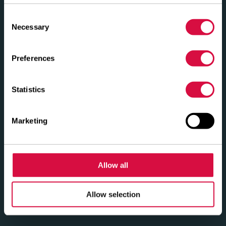
Consent
Necessary
Selection
237 DEALERI ÎN APROPIEREA DUMNEAVOASTRĂ
Preferences
KRONE Trailer SE Kft
Leshegy út 21 2310 SZIGETSZENTMIKLÓS Ungaria
Statistics
Pneus RIMINI
Marketing
Via XXIII Settembre, 117 47921 RIMINI Italia
LANCIA BRUNO & FIGLI SNC
Allow all
Via XX Settembre, 418 67051 AVEZZANO Italia
Allow selection
PIERAZZUOLI GOMME
Via Carlo Matteucci, 11 52100 AREZZO Italia