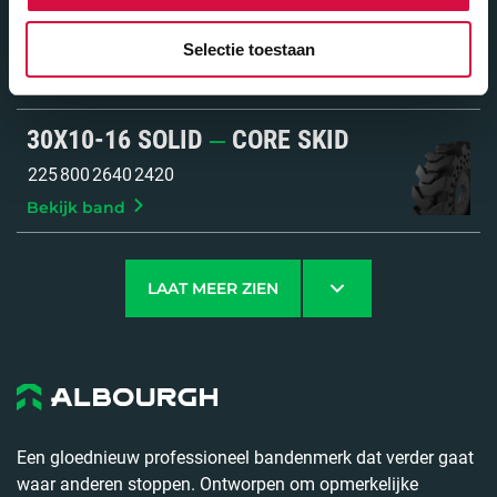
23.5-25 SOLID
CORE LITE
Selectie toestaan
580
1620
Bekijk band
30X10-16 SOLID
CORE SKID
225
800
2640
2420
Bekijk band
LAAT MEER ZIEN
Een gloednieuw professioneel bandenmerk dat verder gaat
waar anderen stoppen. Ontworpen om opmerkelijke