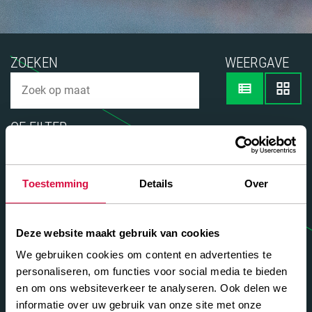
ZOEKEN
WEERGAVE
OF FILTER
Toestemming
Details
Over
TOEPASSEN
TYRES
Deze website maakt gebruik van cookies
15.00-20 SOLID
CORE LITE
We gebruiken cookies om content en advertenties te
345
965
5040
4620
personaliseren, om functies voor social media te bieden
en om ons websiteverkeer te analyseren. Ook delen we
Bekijk band
informatie over uw gebruik van onze site met onze