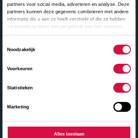
partners voor social media, adverteren en analyse. Deze
18.00-20 SOLID
CORE LITE
partners kunnen deze gegevens combineren met andere
430
1060
9600
8800
informatie die u aan ze heeft verstrekt of die ze hebben
Bekijk band
verzameld op basis van uw gebruik van hun services.
13.00-24 SOLID
CORE LITE
Toestemmingsselectie
Noodzakelijk
320
1270
8160
7480
Bekijk band
Voorkeuren
14.00-24 SOLID
CORE LITE
340
1340
9600
8800
Statistieken
Bekijk band
Marketing
20.5-25 SOLID
CORE LITE
520
1490
Bekijk band
Alles toestaan