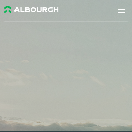
ÜBER UNS
PRESSE
PRODUKTE
TRUCK
VOLLGUMMIREIFEN
BAUMASCHINEN
HAFEN & TERMINAL
HÄNDLERSUCHE
KONTAKT