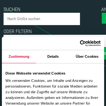
SUCHEN
A
ODER FILTERN
ANWEND
Zustimmung
Details
Über Cookies
TYRES
205/75R17.5 ACROSS
D
Diese Webseite verwendet Cookies
204
753
124/122M
Wir verwenden Cookies, um Inhalte und Anzeigen zu
personalisieren, Funktionen für soziale Medien anbieten
Reifen anzeigen
zu können und die Zugriffe auf unsere Website zu
215/75R17.5 ACROSS
D
analysieren. Außerdem geben wir Informationen zu Ihrer
Verwendung unserer Website an unsere Partner für